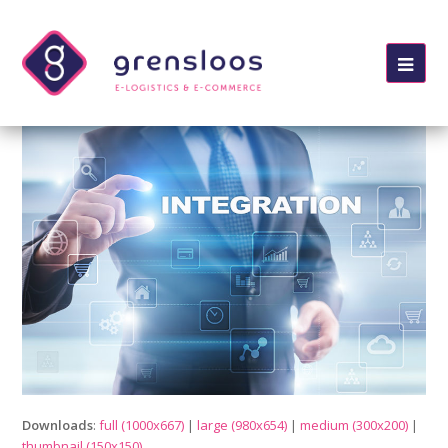
Ope
Mob
Me
Downloads
:
full (1000x667)
|
large (980x654)
|
medium (300x200)
|
thumbnail (150x150)