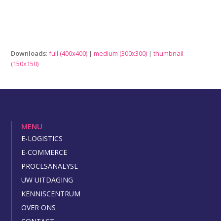
Downloads
:
full (400x400)
|
medium (300x300)
|
thumbnail
(150x150)
MENU
E-LOGISTICS
E-COMMERCE
PROCESANALYSE
UW UITDAGING
KENNISCENTRUM
OVER ONS