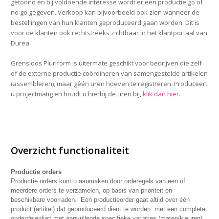
getoond en bij voldoende interesse wordt er een productie go of
no go gegeven. Verkoop kan bijvoorbeeld ook zien wanneer de
bestellingen van hun klanten geproduceerd gaan worden. Dit is
voor de klanten ook rechtstreeks zichtbaar in het klantportaal van
Durea.
Grensloos Pluriform is uitermate geschikt voor bedrijven die zelf
of de externe productie coördineren van samengestelde artikelen
(assembleren), maar géén uren hoeven te registreren. Produceert
u projectmatig en houdt u hierbij de uren bij,
klik dan hier.
Overzicht functionaliteit
Productie orders
Productie orders kunt u aanmaken door orderegels van een of
meerdere orders te verzamelen, op basis van prioriteit en
beschikbare voorraden. Een productieorder gaat altijd over één
product (artikel) dat geproduceerd dient te worden. met een complete
onderdelenlijst met aanvullende specifieke variaties (maten/kleuren).