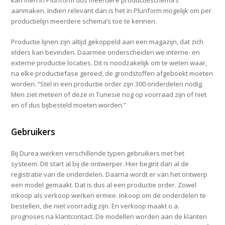
kan men in Pluriform dus meerdere productieschema’s
aanmaken. Indien relevant dan is het in Pluriform mogelijk om per
productielijn meerdere schema’s toe te kennen.
Productie lijnen zijn altijd gekoppeld aan een magazijn, dat zich
elders kan bevinden. Daarmee onderscheiden we interne- en
externe productie locaties. Dit is noodzakelijk om te weten waar,
na elke productiefase gereed, de grondstoffen afgeboekt moeten
worden. “Stel in een productie order zijn 300 onderdelen nodig.
Men ziet meteen of deze in Tunesië nog op voorraad zijn of niet
en of dus bijbesteld moeten worden.”
Gebruikers
Bij Durea werken verschillende typen gebruikers met het
systeem. Dit start al bij de ontwerper. Hier begint dan al de
registratie van de onderdelen. Daarna wordt er van het ontwerp
een model gemaakt. Dat is dus al een productie order. Zowel
inkoop als verkoop werken ermee. Inkoop om de onderdelen te
bestellen, die niet voorradig zijn. En verkoop maakt o.a.
prognoses na klantcontact. De modellen worden aan de klanten