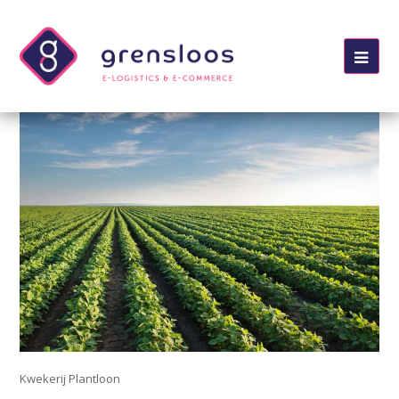
Ope
Mob
Me
Kwekerij Plantloon