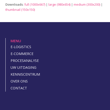
Downloads
:
full (1000x667)
|
large (980x654)
|
medium (300x200)
|
thumbnail (150x150)
MENU
E-LOGISTICS
E-COMMERCE
PROCESANALYSE
UW UITDAGING
KENNISCENTRUM
OVER ONS
CONTACT