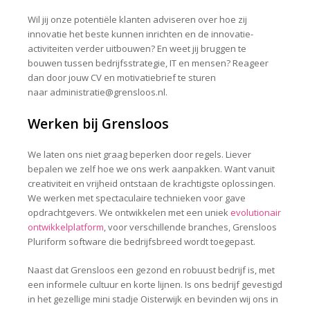
Wil jij onze potentiële klanten adviseren over hoe zij
innovatie het beste kunnen inrichten en de innovatie-
activiteiten verder uitbouwen? En weet jij bruggen te
bouwen tussen bedrijfsstrategie, IT en mensen? Reageer
dan door jouw CV en motivatiebrief te sturen
naar administratie@grensloos.nl.
Werken bij Grensloos
We laten ons niet graag beperken door regels. Liever
bepalen we zelf hoe we ons werk aanpakken. Want vanuit
creativiteit en vrijheid ontstaan de krachtigste oplossingen.
We werken met spectaculaire technieken voor gave
opdrachtgevers. We ontwikkelen met een uniek
evolutionair
ontwikkelplatform
, voor verschillende branches, Grensloos
consultant / Supply chain
Pluriform software die bedrijfsbreed wordt toegepast.
Naast dat Grensloos een gezond en robuust bedrijf is, met
een informele cultuur en korte lijnen. Is ons bedrijf gevestigd
in het gezellige mini stadje Oisterwijk en bevinden wij ons in