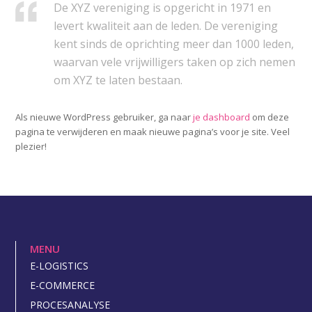
De XYZ vereniging is opgericht in 1971 en
levert kwaliteit aan de leden. De vereniging
kent sinds de oprichting meer dan 1000 leden,
waarvan vele vrijwilligers taken op zich nemen
om XYZ te laten bestaan.
Als nieuwe WordPress gebruiker, ga naar
je dashboard
om deze
pagina te verwijderen en maak nieuwe pagina’s voor je site. Veel
plezier!
MENU
E-LOGISTICS
E-COMMERCE
PROCESANALYSE