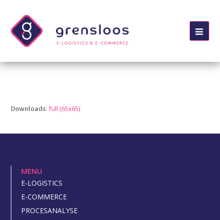
Ope
Mob
Me
Downloads
:
full (65x65)
MENU
E-LOGISTICS
E-COMMERCE
PROCESANALYSE