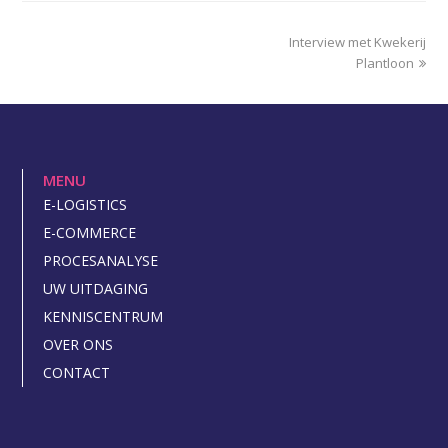
next
Interview met Kwekerij
post:
Plantloon
MENU
E-LOGISTICS
E-COMMERCE
PROCESANALYSE
UW UITDAGING
KENNISCENTRUM
OVER ONS
CONTACT